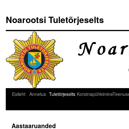
Noarootsi Tuletõrjeselts
Liigu
Esileht
Annetus
Tuletõrjeselts
Korstnapühkimine
Teenus
sisu
juurde
Aastaaruanded