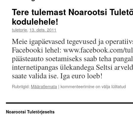
Tere tulemast Noarootsi Tuletõ
kodulehele!
tuletorje
,
13. dets. 2011
Meie igapäevased tegevused ja operatiiv
Facebooki lehel: www.facebook.com/tul
päästeauto soetamiseks saab teha panga
internetipangas ülekandega Seltsi arve
saate valida ise. Iga euro loeb!
Tere
Rubriigid:
Määratlemata
|
kommenteerimine on välja lülitatud
tulemast
Noarootsi
Tuletõrjeseltsi
kodulehele!
Noarootsi Tuletõrjeselts