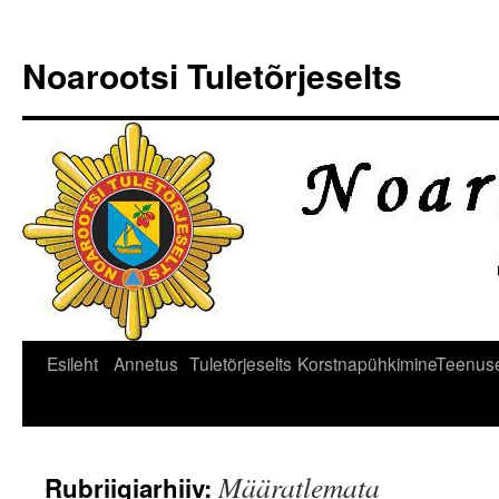
Noarootsi Tuletõrjeselts
Liigu
Esileht
Annetus
Tuletõrjeselts
Korstnapühkimine
Teenus
sisu
juurde
Määratlemata
Rubriigiarhiiv: